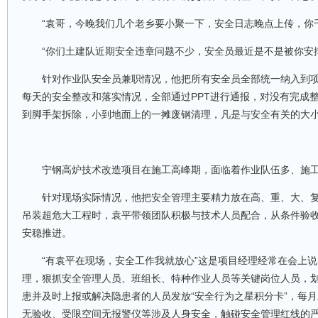
“袁哥，今晚我们几个老乡要小聚一下，安全日志晚点上传，你
“你们土建队近期安全违章问题不少，安全员最近是不是被你安
针对作业队安全员兼职情况，他把所有安全员全部统一纳入到
每天的安全整改和落实情况，全部通过PPT进行通报，对没有完成
到脚手架拆除，小到地面上的一摊废钢清理，凡是与安全有关的大
宁钢高炉技术改造项目在施工高峰期，面临着作业队伍多、施
针对现场实际情况，他把安全管理主要精力放在高、重、大、复
吊装超危大工程时，袁平带领团队积极与技术人员配合，从条件验
安稳推进。
“有袁平在现场，安全工作我就放心”这是项目经理经常在会上说
理，狠抓安全管理人员、班组长、特种作业人员等关键岗位人员，划
患并及时上报或解决隐患者的人员发放“安全行为之星积分卡”，每
无验收、受限空间无报警仪等涉及人身安全，触碰安全管理红线的