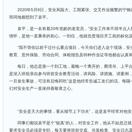
2020年5月8日，安全风险大、工期紧张、交叉作业频繁的
而同地都想到了袁平。
袁平，是一名有着20年党龄的老党员，“安全工作来不得半点
情怀，是他一直秉承的初心。一到任，他就负责项目开工前的标化
“我不管你以前干过什么重点项目，今天你们进入这个现场，安
教育、意外保险、劳动合同、体检报告及特种作业证等他都会认真
每日，他总是第一个到工地，最晚一个离开的，爬塔吊、上平台
是深入班组亲自参与班前安全教育活动，讲风险、讲措施、讲案例，
一旦发生事故，可没有后悔药吃”这是他经常告诫工友们的话。每隔
们对安全生产一直保持着敬畏之心。
“安全是天大的事情，要从细节上下功夫”，这是袁平经常对他
同事们都说袁平是个“较真”的人，对安全工作，他从不姑息迁
要求安全员必须是专职，每天要将班前交底、吊装检查、安全日志