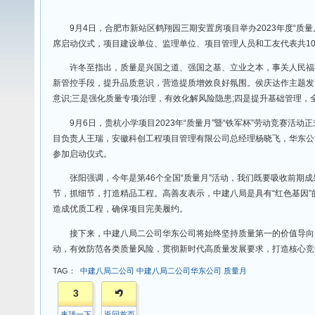
程;四是发扬基层党组织战斗堡垒作用和党员先锋模范作用。李
类质量提升行动，夯实主体责任，树牢质量意识，强化质量
9月4日，合肥市新站区鹤翔园三期安置房项目举办2023
席启动仪式，项目建设单位、监理单位、项目管理人员和工友
许冬至指出，质量是兴国之道、强国之基、立业之本，事关
新管控手段，提升品质意识，营造提质增效良好氛围。侯庆达
意识;三是强化质量专项治理，有效化解风险隐患;四是提升基
9月6日，贵杭小学项目2023年“质量月”暨“铁军杯”劳
目负责人王瑞，安徽科创工程项目管理有限公司总经理杨晓飞
参加启动仪式。
张阳强调，今年是第46个全国“质量月”活动，我们既要吸
节，抓细节，打造精品工程。高善友表示，中建八局是具有“
造成优质工程，确保项目完美履约。
接下来，中建八局二公司华东公司将始终坚持质量第一的价