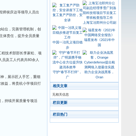
虎年
质量月”活动主题和当前主要工作，积极开展各
中建科工福建公司开
展
冬至，华东公司总工程师侯庆达等领导人员出
复工复产严防控，安
全讲
上海
机，进一步提高政治站位，完善管理机制，创
管理体系;二是压实主体责任，提升全员质量
瑞星
中国一冶巩义项目稳
步
设发展投资有限公司工程技术部部长李家松、项
建，项目全体管理人员及工人代表共80余人
守护“春节不打烊”，
助力
题要求，发扬工匠精神，展示匠人手艺，重细
广
量求发展，向质量求效益，将贵杭小学项目打
相关文章
无相关信息
，强化全员质量意识，持续开展质量专项活
栏目更新