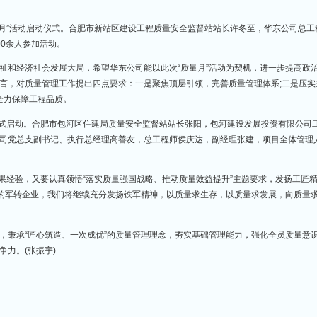
景丰作动员讲话，要求路基01标所有参与者以“质量月”活动为契机，围绕“
管理，齐心协力打好提质增效攻坚战，实现平安百年品质工程管理目标。
年度“质量月”活动启动仪式。合肥市新站区建设工程质量安全监督站站长许
代表共100余人参加活动。
人民福祉和经济社会发展大局，希望华东公司能以此次“质量月”活动为契
作主题发言，对质量管理工作提出四点要求：一是聚焦顶层引领，完善质量
础管理，全力保障工程品质。
动竞赛活动正式启动。合肥市包河区住建局质量安全监督站站长张阳，包河建
，华东公司党总支副书记、执行总经理高善友，总工程师侯庆达，副经理张
收前期成果经验，又要认真领悟“落实质量强国战略、推动质量效益提升”主
红色基因”的军转企业，我们将继续充分发扬铁军精神，以质量求生存，以质
值导向，秉承“匠心筑造、一次成优”的质量管理理念，夯实基础管理能力