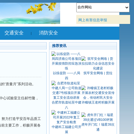
涉历史
省互联
网上有
涉历史
应急装备
交通安全
消防安全
|
|
省互联
推荐资讯
以练促防 ——八局
筑牢
四
一次成优”为主题的“质量月”系列活动。
办总工程师李景丰，中心试验室主任郝竹隆，
合肥市轨道站至中建
许疃
八
续践行“安徽精度”，努力打造平安百年品质工